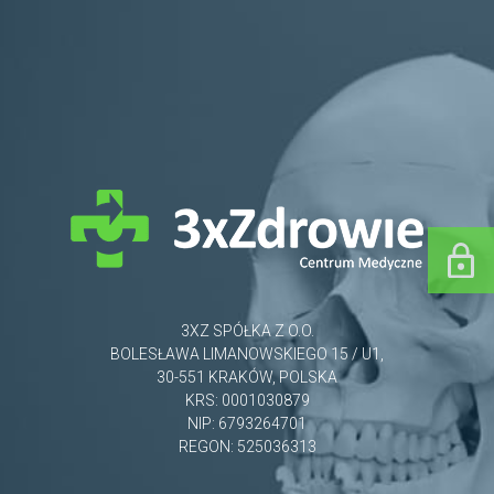
3XZ SPÓŁKA Z O.O.
BOLESŁAWA LIMANOWSKIEGO 15 / U1,
30-551 KRAKÓW, POLSKA
KRS: 0001030879
NIP: 6793264701
REGON: 525036313