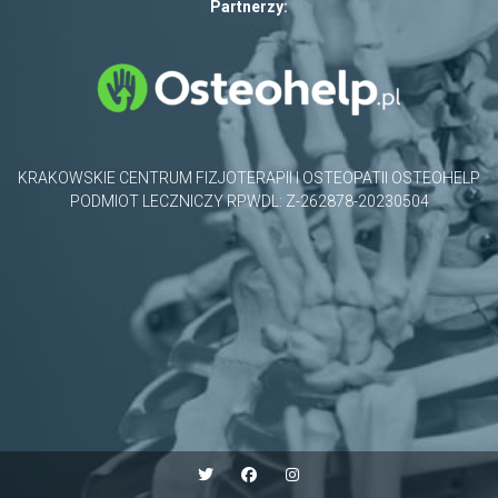
Partnerzy:
KRAKOWSKIE CENTRUM FIZJOTERAPII I OSTEOPATII OSTEOHELP
PODMIOT LECZNICZY RPWDL: Z-262878-20230504